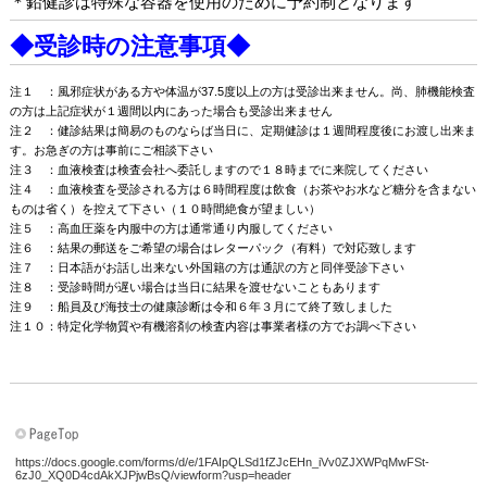
＊鉛健診は特殊な容器を使用のために予約制となります
◆受診時の注意事項◆
注１ ：風邪症状がある方や体温が37.5度以上の方は受診出来ません。尚、肺機能検査
の方は上記症状が１週間以内にあった場合も受診出来ません
注２ ：健診結果は簡易のものならば当日に、定期健診は１週間程度後にお渡し出来ま
す。お急ぎの方は事前にご相談下さい
注３ ：血液検査は検査会社へ委託しますので１８時までに来院してください
注４ ：血液検査を受診される方は６時間程度は飲食（お茶やお水など糖分を含まない
ものは省く）を控えて下さい（１０時間絶食が望ましい）
注５ ：高血圧薬を内服中の方は通常通り内服してください
注６ ：結果の郵送をご希望の場合はレターパック（有料）で対応致します
注７ ：日本語がお話し出来ない外国籍の方は通訳の方と同伴受診下さい
注８ ：受診時間が遅い場合は当日に結果を渡せないこともあります
注９ ：船員及び海技士の健康診断は令和６年３月にて終了致しました
注１０：特定化学物質や有機溶剤の検査内容は事業者様の方でお調べ下さい
https://docs.google.com/forms/d/e/1FAIpQLSd1fZJcEHn_iVv0ZJXWPqMwFSt-
6zJ0_XQ0D4cdAkXJPjwBsQ/viewform?usp=header