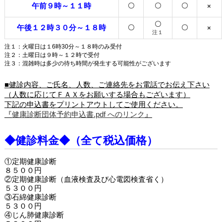
午前９時～１１時
〇
〇
〇
×
〇
午後１２時３０分～１８時
〇
〇
×
注１
注１：火曜日は１6時30分～１８時のみ受付
注２：土曜日は９時～１２時で受付
注３：混雑時は多少の待ち時間が発生する可能性がございます
■健診内容、ご氏名、人数、ご連絡先をお電話でお伝え下さい
（人数に応じてＦＡＸをお願いする場合もございます）
下記の申込書をプリントアウトしてご使用ください。
『
健康診断団体予約申込書.pdf へのリンク
』
◆健診料金◆（全て税込価格）
①定期健康診断
８５００円
②定期健康診断（血液検査及び心電図検査省く）
５３００円
③石綿健康診断
５３００円
④じん肺健康診断