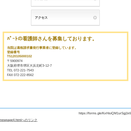
アクセス
ﾊﾟｰﾄの看護師さんを募集しております。
当院は適格請求書発行事業者に登録しています。
登録番号
T5120105000102
〒5900974
大阪府堺市堺区大浜北町3‐12‐7
TEL 072‐221-7543
FAX 072‐222‐8562
https://forms.gle/KxHisiQM1urSgj1k6
newpage4.htmlへのリンク