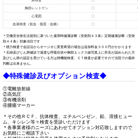
尿検査
〇
胸部レントゲン
〇
心電図
〇
血液検査（貧血・脂質・血糖）
〇
＊労働安全衛生法規則に基づいた雇用時健康診断（安衛則４３条）定期健康診断（安衛
則４４条）対象項目です
＊聴力検査で会話法からオージオに変更希望の場合は追加料金３００円がかかります
＊石綿及びじん肺健診で過度な呼吸症状や胸部エックス線写真上に所見が認められた方
及びじん肺の認定を受けている方は肺機能検査、ＣＴ検査が必要ですので当院での最終
判断は出来ません。
◆特殊健診及びオプション検査◆
①電離放射線
②高気圧
③有機溶剤
④腫瘍マーカー
＊その他ＲＣＦ、抗体検査、エチルベンゼン、鉛、溶接ヒュー
ム、キシレン等々検査を受診いただけます
＊各事業者様のニーズにあわせてオプション対応致しますので
お気軽にご相談下さい