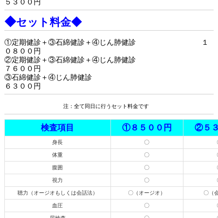
５３００円
◆
セット料金◆
①定期健診＋③石綿健診＋④じん肺健診 １
０８００円
②定期健診＋③石綿健診＋④じん肺健診
７６００円
③石綿健診＋④じん肺健診
６３００円
注：全て同日に行うセット料金です
検査項目
①８５００円
②５
身長
〇
体重
〇
腹囲
〇
視力
〇
聴力（オージオもしくは会話法）
〇（オージオ）
〇（
血圧
〇