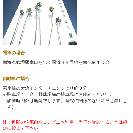
電車の場合
南海本線堺駅南口を出て国道３４号線を南へ約１０分
自動車の場合
湾岸線の大浜インターチェンジより約３分
※駐車場１７台 野球場横の駐車場にお停めください。
（診療時間外は施錠致します。当院に関係のない駐車は禁止し
ます）
注：近隣の住宅前やコンビニへ駐車し当院を受診することは絶
対に控えて下さい