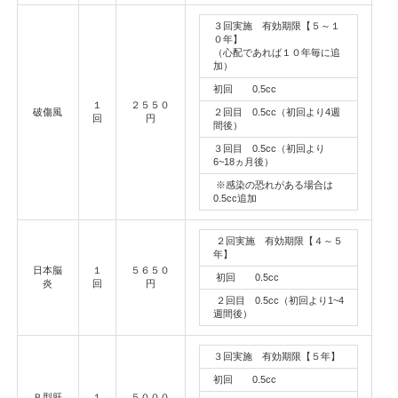
３回実施 有効期限【５～１
０年】
（心配であれば１０年毎に追
加）
初回 0.5cc
１
２５５０
破傷風
２回目 0.5cc（初回より4週
回
円
間後）
３回目 0.5cc（初回より
6~18ヵ月後）
※感染の恐れがある場合は
0.5cc追加
２回実施 有効期限【４～５
年】
日本脳
１
５６５０
初回 0.5cc
炎
回
円
２回目 0.5cc（初回より1~4
週間後）
３回実施 有効期限【５年】
初回 0.5cc
Ｂ型肝
１
５０００