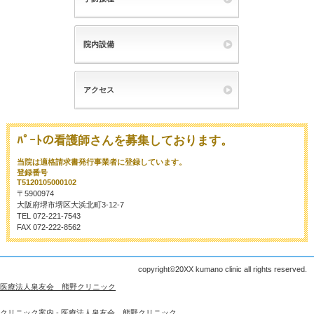
院内設備
アクセス
ﾊﾟｰﾄの看護師さんを募集しております。
当院は適格請求書発行事業者に登録しています。
登録番号
T5120105000102
〒5900974
大阪府堺市堺区大浜北町3‐12‐7
TEL 072‐221-7543
FAX 072‐222‐8562
copyright©20XX kumano clinic all rights reserved.
医療法人泉友会 熊野クリニック
クリニック案内 - 医療法人泉友会 熊野クリニック