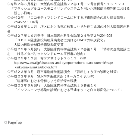
◇令和２年８月発行 大阪内科医会誌第２２巻１号・２号合併号１１６‐１２０
『フラッシュグルコースモニタリングシステムを用いた糖尿病治療判断における
新しい戦略』
◇令和２年 『ロコモティブシンドロームに対する堺市医師会の取り組日臨整』
vol45 no.1 116号
◇平成２９年１１月 堺区における死亡検案より見た死亡原因の検討大阪臨床内科
会
◇平成２７年１０月発行 日本臨床内科学会誌第２４巻第２号204‐208
『ＤＰＰ４阻害剤投与糖尿病患者におけるHbA1cの年次変化』
大阪内科医会樋口学術奨励賞受賞
◇平成２５年５月発行 大阪臨床内科学会誌第２２巻第１号 『堺市の企業健診に
お けるメタボリックシンドローム症候群の傾向』
◇平成２５年１２月 骨ケアサミット２０１３ in堺
http://www.eisai.jp/diseases-and-symptoms/bone-care-summit/map/
kinki/osaka/sakai/doctor.html
◇平成２３年３月 堺市薬剤師学術講演会 『骨粗しょう症の診断と対策』
◇平成２２年９月 SERM学術講演会（リーガロイヤル堺）
『臨床医における骨粗しょう症治療の現状』
◇平成２２年６月発行 大阪臨床内科学会誌第２５巻第１号
『インフルエンザ感染の診断における迅速キットと白血球変化について』