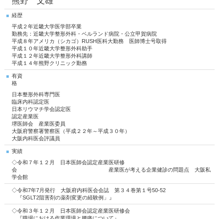
熊野 文雄
経歴
平成２年近畿大学医学部卒業
勤務先：近畿大学整形外科・ベルランド病院・公立甲賀病院
平成８年アメリカ（シカゴ）RUSH医科大勤務 医師博士号取得
平成１０年近畿大学整形外科助手
平成１２年近畿大学整形外科講師
平成１４年熊野クリニック勤務
有資
格
日本整形外科専門医
臨床内科認定医
日本リウマチ学会認定医
認定産業医
堺医師会 産業医委員
大阪府警察署警察医（平成２２年～平成３０年）
大阪内科医会評議員
実績
◇令和７年１２月 日本医師会認定産業医研修
会 産業医が考える企業健診の問題点 大阪私
学会館
◇令和7年7月発行 大阪府内科医会会誌 第３４巻第１号50-52
『SGLT2阻害剤の薬剤変更の経験例」』
◇令和３年１２月 日本医師会認定産業医研修会
『職場における作業環境と腰痛について』